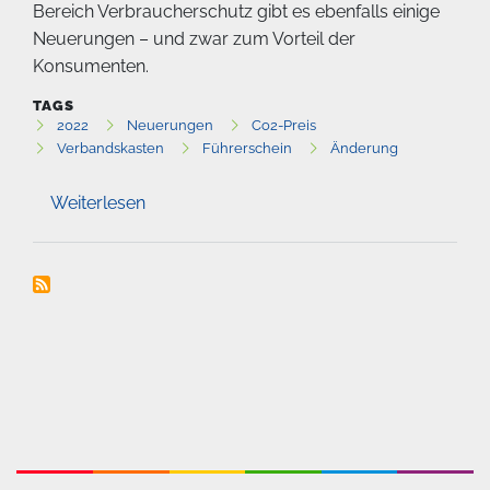
Bereich Verbraucherschutz gibt es ebenfalls einige
Neuerungen – und zwar zum Vorteil der
Konsumenten.
TAGS
2022
Neuerungen
Co2-Preis
Verbandskasten
Führerschein
Änderung
Weiterlesen
über
Das
ist
2022
neu!